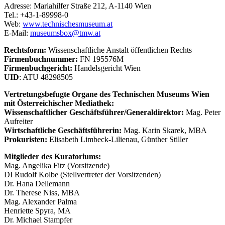
Adresse: Mariahilfer Straße 212, A-1140 Wien
Tel.: +43-1-89998-0
Web:
www.technischesmuseum.at
E-Mail:
museumsbox@tmw.at
Rechtsform:
Wissenschaftliche Anstalt öffentlichen Rechts
Firmenbuchnummer:
FN 195576M
Firmenbuchgericht:
Handelsgericht Wien
UID
: ATU 48298505
Vertretungsbefugte Organe des Technischen Museums Wien
mit Österreichischer Mediathek:
Wissenschaftlicher Geschäftsführer/Generaldirektor:
Mag. Peter
Aufreiter
Wirtschaftliche Geschäftsführerin:
Mag. Karin Skarek, MBA
Prokuristen:
Elisabeth Limbeck-Lilienau, Günther Stiller
Mitglieder des Kuratoriums:
Mag. Angelika Fitz (Vorsitzende)
DI Rudolf Kolbe (Stellvertreter der Vorsitzenden)
Dr. Hana Dellemann
Dr. Therese Niss, MBA
Mag. Alexander Palma
Henriette Spyra, MA
Dr. Michael Stampfer