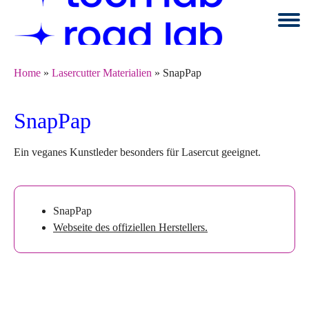
Springe
zum
Seiteninhalt
Home
»
Lasercutter Materialien
»
SnapPap
SnapPap
Ein veganes Kunstleder besonders für Lasercut geeignet.
SnapPap
Webseite des offiziellen Herstellers.